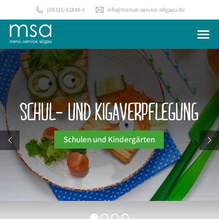
(08321) 61848-0
info@menue-service-allgaeu.de
SCHUL- UND KIGAVERPFLEGUNG
Schulen und Kindergärten