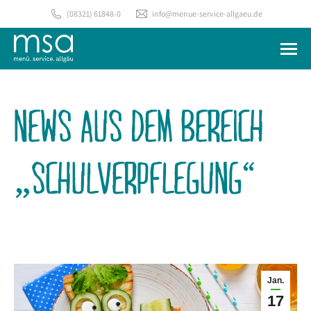
(08321) 61848-0
info@menue-service-allgaeu.de
NEWS AUS DEM BEREICH
„SCHULVERPFLEGUNG“
Jan.
17