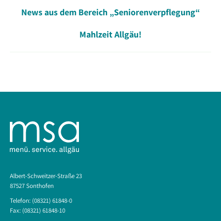
Kommentarnavigation
News aus dem Bereich „Seniorenverpflegung“
Vorheriger
Beitrag:
Mahlzeit Allgäu!
Nächster
Beitrag:
Albert-Schweitzer-Straße 23
87527 Sonthofen
Telefon: (08321) 61848-0
Fax: (08321) 61848-10